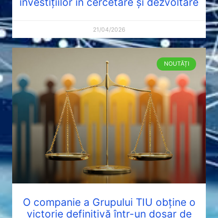
investițiilor în cercetare și dezvoltare
21/04/2026
NOUTĂȚI
O companie a Grupului TIU obține o
victorie definitivă într-un dosar de