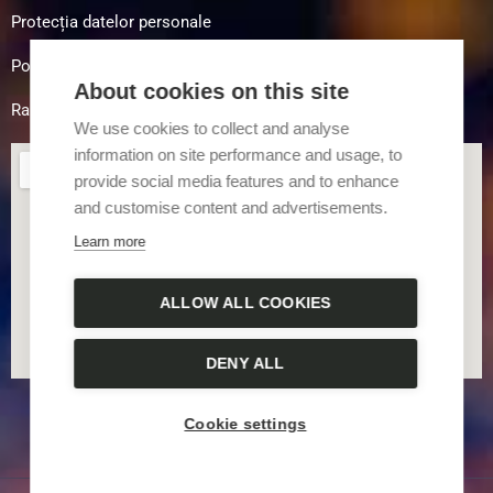
Protecția datelor personale
Politica de cookies
About cookies on this site
Raportare Integritate
We use cookies to collect and analyse
information on site performance and usage, to
provide social media features and to enhance
and customise content and advertisements.
Learn more
ALLOW ALL COOKIES
DENY ALL
Cookie settings