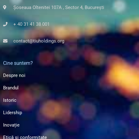
Șoseaua Oltenitei 107A , Sector 4, București
+ 40 31 41 38 001
contact@tiuholdings.org
Cine suntem?
Despre noi
Brandul
Istoric
Lidership
Inovație
Etică și conformitate