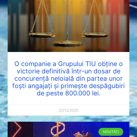
O companie a Grupului TIU obține o
victorie definitivă într-un dosar de
concurență neloială din partea unor
foști angajați și primește despăgubiri
de peste 800.000 lei.
22/12/2025
NOUTĂȚI