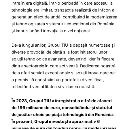
intre în era digitală. Într-o perioadă în care accesul la
tehnologie era limitat, tranzacția realizată de Infcon a
generat un efect de undă, contribuind la modernizarea
și tehnologizarea sistemului educațional din România
și impulsionând inovația la nivel național.
De-a lungul anilor, Grupul TIU a depășit numeroase și
diverse provocări de piață și a fost inițiatorul unor
soluții tehnologice avansate, devenind lider în fiecare
dintre sectoarele în care activează. Dedicarea noastră
de a oferi servicii excepționale și soluții inovatoare ne-
a permis să construim un portofoliu diversificat,
reflectând versatilitatea și viziunea noastră.
În 2023, Grupul TIU a înregistrat o cifră de afaceri
de 186 milioane de euro, consolidându-și statutul
de jucător cheie pe piața tehnologică din România.
În prezent, Grupul investește aproximativ 6
milioane de euro din fonduri proprii în modernizarea