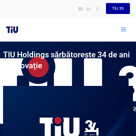
Skip
TIU 35
to
content
TIU Holdings sărbătorește 34 de ani
de inovație