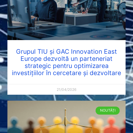
Grupul TIU și GAC Innovation East
Europe dezvoltă un parteneriat
strategic pentru optimizarea
investițiilor în cercetare și dezvoltare
21/04/2026
NOUTĂȚI