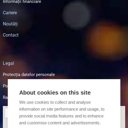
Informații financiare
Cariere
Noutăți
Contact
Legal
Protecția datelor personale
Politica de cookies
About cookies on this site
Raportare Integritate
We use cookies to collect and analyse
information on site performance and usage, to
provide social media features and to enhance
and customise content and advertisements.